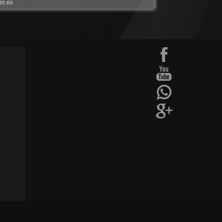
t.es
Diseño web:->
kantaronet - Diseño de páginas web en Galicia