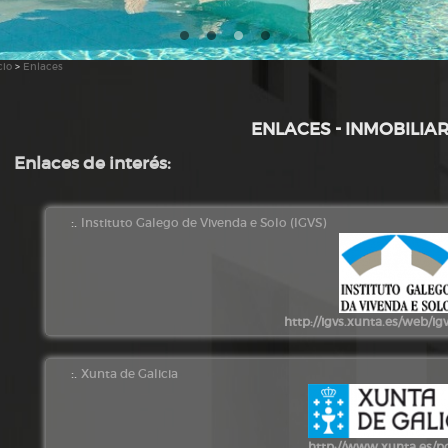
cio
>
Enlaces
ENLACES - INMOBILIAR
Enlaces de interés:
:.
Instituto Galego de Vivenda e Solo (IGVS)
http://igvs.xunta.es/web/ig
:.
Xunta de Galicia
http://www.xunta.es/p