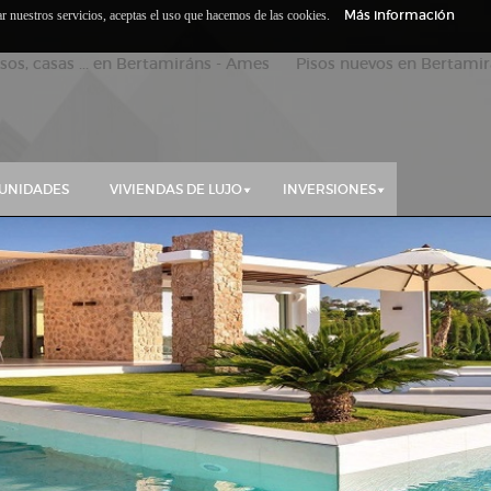
Más información
zar nuestros servicios, aceptas el uso que hacemos de las cookies.
isos, casas ... en Bertamiráns - Ames Pisos nuevos en Bertamirá
UNIDADES
VIVIENDAS DE LUJO
INVERSIONES