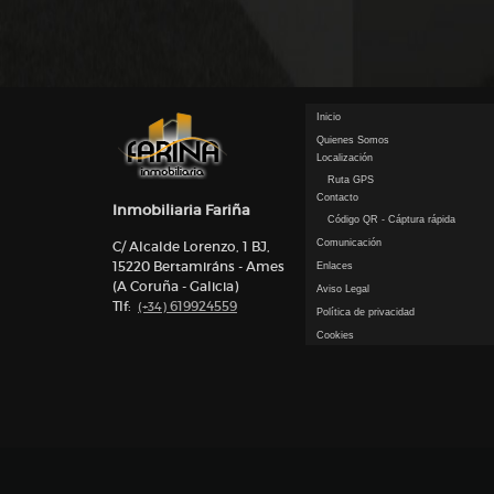
Inicio
Quienes Somos
Localización
Ruta GPS
Contacto
Inmobiliaria Fariña
Código QR - Cáptura rápida
Comunicación
C/ Alcalde Lorenzo, 1 BJ,
15220 Bertamiráns - Ames
Enlaces
(A Coruña - Galicia)
Aviso Legal
Tlf:
619924559
(+34)
Política de privacidad
Cookies