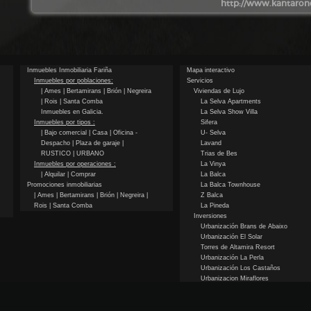
http://www.kantarone
Inmuebles Inmobiliaria Fariña
Mapa interactivo
Inmuebles por poblaciones:
Servicios
| Ames
| Bertamirans
| Brión
| Negreira
Viviendas de Lujo
| Rois
| Santa Comba
La Selva Apartments
Inmuebles en Galicia.
La Selva Show Villa
Inmuebles por tipos :
Sifera
| Bajo comercial
| Casa
| Oficina -
U- Selva
Despacho
| Plaza de garaje
|
Lavand
RUSTICO
| URBANO
Trias de Bes
Inmuebles por operaciones :
La Vinya
| Alquilar
| Comprar
La Balca
Promociones inmobiliarias
La Balca Townhouse
| Ames
| Bertamirans
| Brión
| Negreira
|
Z Balca
Rois
| Santa Comba
La Pineda
Inversiones
Urbanización Brans de Abaixo
Urbanización El Solar
Torres de Altamira Resort
Urbanización La Perla
Urbanización Los Castaños
Urbanizacion Miraflores