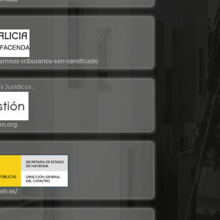
mites-tributarios-sen-certificado
 Jurídicos...
on.org
eh.es/