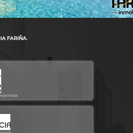
IA FARIÑA.
vs/portada
ortada