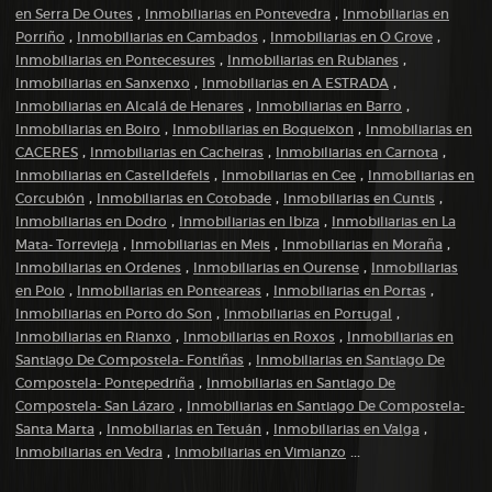
,
,
en Serra De Outes
Inmobiliarias en Pontevedra
Inmobiliarias en
,
,
,
Porriño
Inmobiliarias en Cambados
Inmobiliarias en O Grove
,
,
Inmobiliarias en Pontecesures
Inmobiliarias en Rubianes
,
,
Inmobiliarias en Sanxenxo
Inmobiliarias en A ESTRADA
,
,
Inmobiliarias en Alcalá de Henares
Inmobiliarias en Barro
,
,
Inmobiliarias en Boiro
Inmobiliarias en Boqueixon
Inmobiliarias en
,
,
,
CACERES
Inmobiliarias en Cacheiras
Inmobiliarias en Carnota
,
,
Inmobiliarias en Castelldefels
Inmobiliarias en Cee
Inmobiliarias en
,
,
,
Corcubión
Inmobiliarias en Cotobade
Inmobiliarias en Cuntis
,
,
Inmobiliarias en Dodro
Inmobiliarias en Ibiza
Inmobiliarias en La
,
,
,
Mata- Torrevieja
Inmobiliarias en Meis
Inmobiliarias en Moraña
,
,
Inmobiliarias en Ordenes
Inmobiliarias en Ourense
Inmobiliarias
,
,
,
en Poio
Inmobiliarias en Ponteareas
Inmobiliarias en Portas
,
,
Inmobiliarias en Porto do Son
Inmobiliarias en Portugal
,
,
Inmobiliarias en Rianxo
Inmobiliarias en Roxos
Inmobiliarias en
,
Santiago De Compostela- Fontiñas
Inmobiliarias en Santiago De
,
Compostela- Pontepedriña
Inmobiliarias en Santiago De
,
Compostela- San Lázaro
Inmobiliarias en Santiago De Compostela-
,
,
,
Santa Marta
Inmobiliarias en Tetuán
Inmobiliarias en Valga
,
...
Inmobiliarias en Vedra
Inmobiliarias en Vimianzo