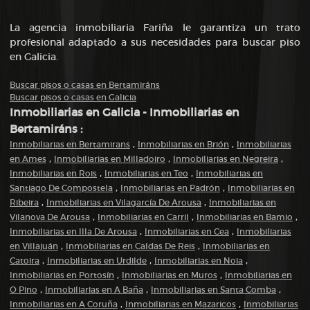
La agencia inmobiliaria Fariña le garantiza un trato
profesional adaptado a sus necesidades para buscar piso
en Galicia.
Buscar pisos o casas en Bertamiráns
Buscar pisos o casas en Galicia
Inmobiliarias en Galicia - Inmobiliarias en
Bertamiráns :
,
,
Inmobiliarias en Bertamirans
Inmobiliarias en Brión
Inmobiliarias
,
,
,
en Ames
Inmobiliarias en Milladoiro
Inmobiliarias en Negreira
,
,
Inmobiliarias en Rois
Inmobiliarias en Teo
Inmobiliarias en
,
,
Santiago De Compostela
Inmobiliarias en Padrón
Inmobiliarias en
,
,
Ribeira
Inmobiliarias en Vilagarcía De Arousa
Inmobiliarias en
,
,
,
Vilanova De Arousa
Inmobiliarias en Carril
Inmobiliarias en Bamio
,
,
Inmobiliarias en Illa De Arousa
Inmobiliarias en Cea
Inmobiliarias
,
,
en Villajuán
Inmobiliarias en Caldas De Reis
Inmobiliarias en
,
,
,
Catoira
Inmobiliarias en Urdilde
Inmobiliarias en Noia
,
,
Inmobiliarias en Portosín
Inmobiliarias en Muros
Inmobiliarias en
,
,
,
O Pino
Inmobiliarias en A Baña
Inmobiliarias en Santa Comba
,
,
Inmobiliarias en A Coruña
Inmobiliarias en Mazaricos
Inmobiliarias