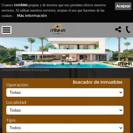
cookies
Usamos
propias y de terceros que nos permiten ofrecer nuestros
Aceptar
servicios. Al utilizar nuestros servicios, aceptas el uso que hacemos de las
Más información
cookies.
::
Inicio
>
Inmuebles
>
Búsqueda
Buscador de inmuebles
Operación:
Localidad:
Tipo: