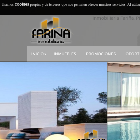
cookies
Usamos
propias y de terceros que nos permiten ofrecer nuestros servicios. Al utili
Inmobiliaria Fariña. P
INICIO
INMUEBLES
PROMOCIONES
OPORT