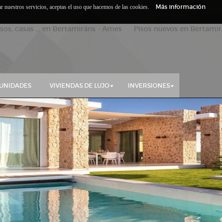
Más información
zar nuestros servicios, aceptas el uso que hacemos de las cookies.
isos, casas ... en Bertamiráns - Ames Pisos nuevos en Bertamirá
UNIDADES
VIVIENDAS DE LUJO
INVERSIONES