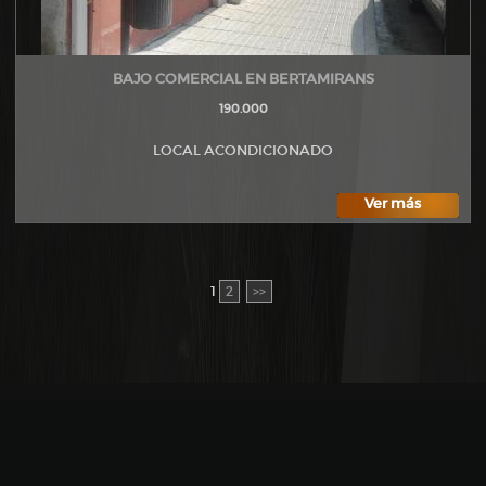
BAJO COMERCIAL EN BERTAMIRANS
190.000
LOCAL ACONDICIONADO
Ver más
1
2
>>