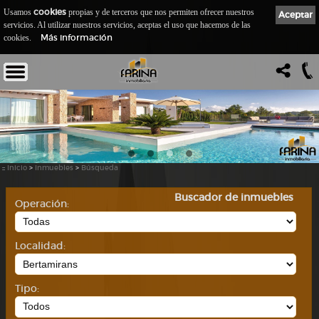
cookies
Usamos
propias y de terceros que nos permiten ofrecer nuestros
Aceptar
servicios. Al utilizar nuestros servicios, aceptas el uso que hacemos de las
Más información
cookies.
::
Inicio
>
Inmuebles
>
Búsqueda
Buscador de inmuebles
Operación:
Localidad:
Tipo: