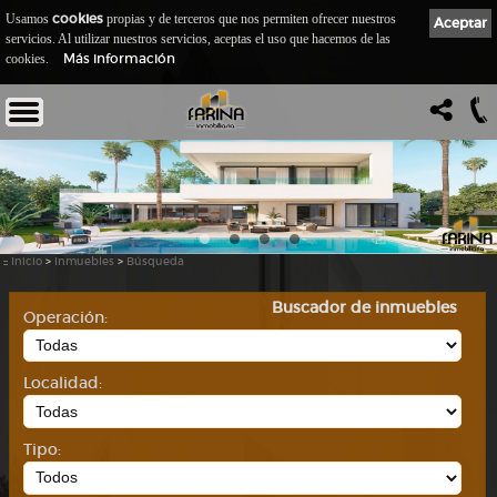
cookies
Usamos
propias y de terceros que nos permiten ofrecer nuestros
Aceptar
servicios. Al utilizar nuestros servicios, aceptas el uso que hacemos de las
Más información
cookies.
::
Inicio
>
Inmuebles
>
Búsqueda
Buscador de inmuebles
Operación:
Localidad:
Tipo: