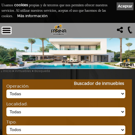
cookies
Usamos
propias y de terceros que nos permiten ofrecer nuestros
Aceptar
servicios. Al utilizar nuestros servicios, aceptas el uso que hacemos de las
Más información
cookies.
::
Inicio
>
Inmuebles
>
Búsqueda
Buscador de inmuebles
Operación:
Localidad:
Tipo: