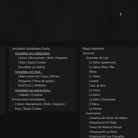
1
Inmuebles Inmobiliaria Fariña
Mapa interactivo
Inmuebles por poblaciones:
Servicios
| Ames
| Bertamirans
| Brión
| Negreira
Viviendas de Lujo
| Rois
| Santa Comba
La Selva Apartments
Inmuebles en Galicia.
La Selva Show Villa
Inmuebles por tipos :
Sifera
| Bajo comercial
| Casa
| Oficina -
U- Selva
Despacho
| Plaza de garaje
|
Lavand
RUSTICO
| URBANO
Trias de Bes
Inmuebles por operaciones :
La Vinya
| Alquilar
| Comprar
La Balca
Promociones inmobiliarias
La Balca Townhouse
| Ames
| Bertamirans
| Brión
| Negreira
|
Z Balca
Rois
| Santa Comba
La Pineda
Inversiones
Urbanización Brans de Abaixo
Urbanización El Solar
Torres de Altamira Resort
Urbanización La Perla
Urbanización Los Castaños