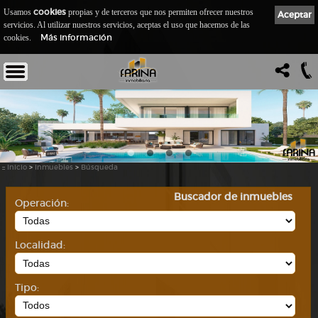
cookies
Usamos
propias y de terceros que nos permiten ofrecer nuestros
Aceptar
servicios. Al utilizar nuestros servicios, aceptas el uso que hacemos de las
Más información
cookies.
::
Inicio
>
Inmuebles
>
Búsqueda
Buscador de inmuebles
Operación:
Localidad:
Tipo: