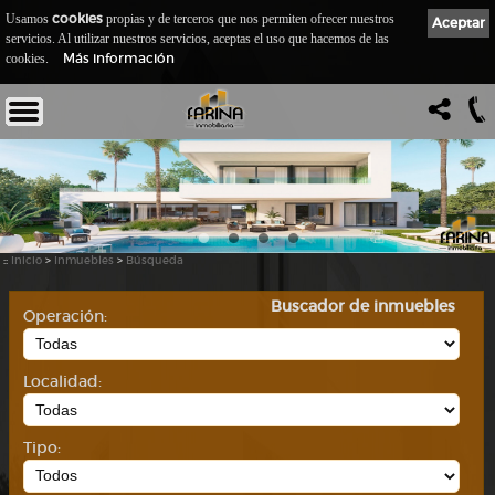
cookies
Usamos
propias y de terceros que nos permiten ofrecer nuestros
Aceptar
servicios. Al utilizar nuestros servicios, aceptas el uso que hacemos de las
Más información
cookies.
::
Inicio
>
Inmuebles
>
Búsqueda
Buscador de inmuebles
Operación:
Localidad:
Tipo: