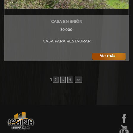
CASA EN BRIÓN
30.000
CASA PARA RESTAURAR
Ver más
1
2
3
4
>>