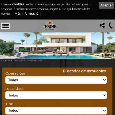
cookies
Usamos
propias y de terceros que nos permiten ofrecer nuestros
Aceptar
servicios. Al utilizar nuestros servicios, aceptas el uso que hacemos de las
Más información
cookies.
::
Inicio
>
Inmuebles
>
Búsqueda
Buscador de inmuebles
Operación:
Localidad:
Tipo: