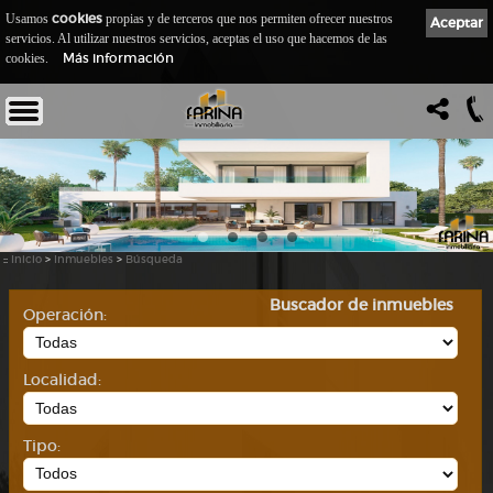
cookies
Usamos
propias y de terceros que nos permiten ofrecer nuestros
Aceptar
servicios. Al utilizar nuestros servicios, aceptas el uso que hacemos de las
Más información
cookies.
::
Inicio
>
Inmuebles
>
Búsqueda
Buscador de inmuebles
Operación:
Localidad:
Tipo: