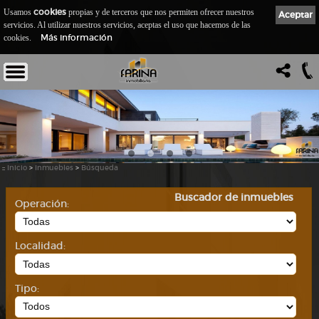
cookies
Usamos
propias y de terceros que nos permiten ofrecer nuestros
Aceptar
servicios. Al utilizar nuestros servicios, aceptas el uso que hacemos de las
Más información
cookies.
::
Inicio
>
Inmuebles
>
Búsqueda
Buscador de inmuebles
Operación:
Localidad:
Tipo: