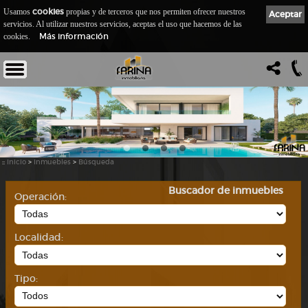
cookies
Usamos
propias y de terceros que nos permiten ofrecer nuestros
Aceptar
servicios. Al utilizar nuestros servicios, aceptas el uso que hacemos de las
Más información
cookies.
::
Inicio
>
Inmuebles
>
Búsqueda
Buscador de inmuebles
Operación:
Localidad:
Tipo: