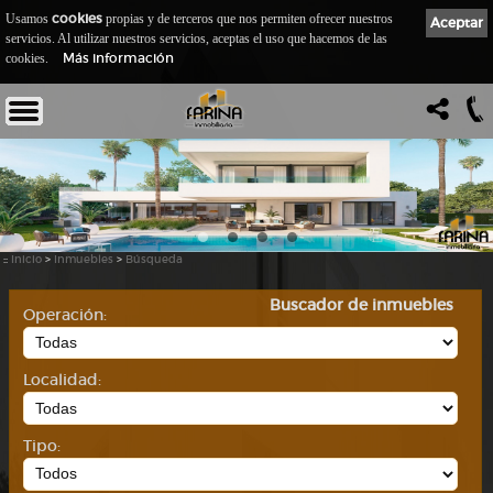
cookies
Usamos
propias y de terceros que nos permiten ofrecer nuestros
Aceptar
servicios. Al utilizar nuestros servicios, aceptas el uso que hacemos de las
Más información
cookies.
::
Inicio
>
Inmuebles
>
Búsqueda
Buscador de inmuebles
Operación:
Localidad:
Tipo: