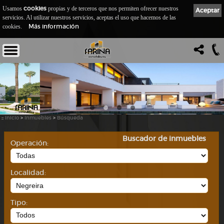
cookies
Usamos
propias y de terceros que nos permiten ofrecer nuestros
Aceptar
servicios. Al utilizar nuestros servicios, aceptas el uso que hacemos de las
Más información
cookies.
::
Inicio
>
Inmuebles
>
Búsqueda
Buscador de inmuebles
Operación:
Localidad:
Tipo: