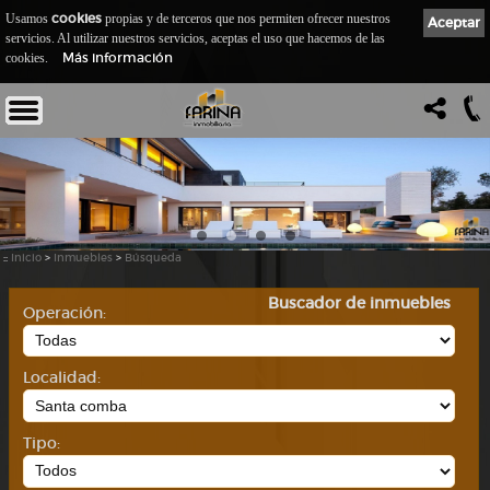
cookies
Usamos
propias y de terceros que nos permiten ofrecer nuestros
Aceptar
servicios. Al utilizar nuestros servicios, aceptas el uso que hacemos de las
Más información
cookies.
::
Inicio
>
Inmuebles
>
Búsqueda
Buscador de inmuebles
Operación:
Localidad:
Tipo: