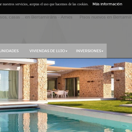
Más información
zar nuestros servicios, aceptas el uso que hacemos de las cookies.
isos, casas ... en Bertamiráns - Ames Pisos nuevos en Bertamirá
UNIDADES
VIVIENDAS DE LUJO
INVERSIONES