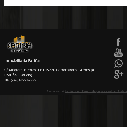
Inmobiliaria Fariña
C/ Alcalde Lorenzo, 1 BJ, 15220 Bertamiráns - Ames (A
Coruña - Galicia)
Tlf:
619924559
(+34)
Diseño web:->
kantaronet - Diseño de páginas web en Galicia