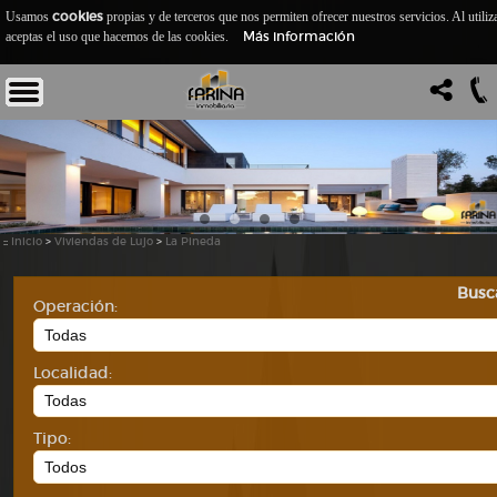
cookies
Usamos
propias y de terceros que nos permiten ofrecer nuestros servicios. Al utiliz
Más información
aceptas el uso que hacemos de las cookies.
::
Inicio
>
Viviendas de Lujo
>
La Pineda
Busc
Operación:
Localidad:
Tipo: