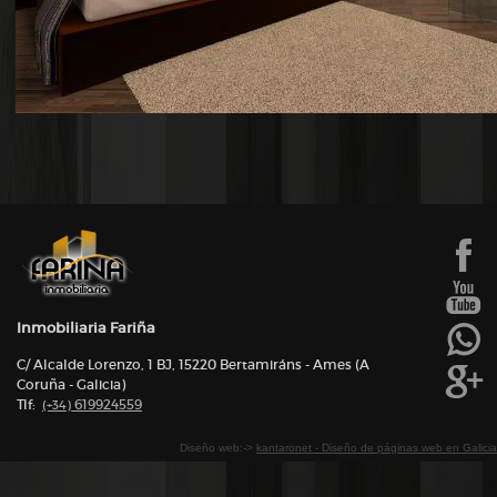
Inmobiliaria Fariña
C/ Alcalde Lorenzo, 1 BJ, 15220 Bertamiráns - Ames (A
Coruña - Galicia)
Tlf:
619924559
(+34)
Diseño web:->
kantaronet - Diseño de páginas web en Galicia