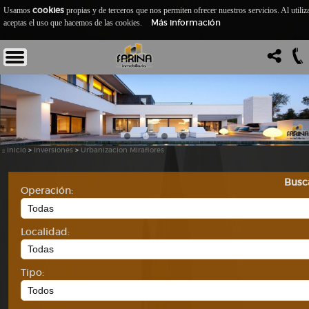
cookies
Usamos
propias y de terceros que nos permiten ofrecer nuestros servicios. Al utiliz
Más información
aceptas el uso que hacemos de las cookies.
::
Inicio
>
Inversiones
>
Urbanizacion Miraflores
Busc
Operación:
Localidad:
Tipo: