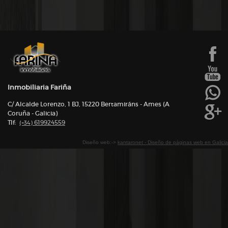
Inmobiliaria Fariña
C/ Alcalde Lorenzo, 1 BJ, 15220 Bertamiráns - Ames (A
Coruña - Galicia)
Tlf:
619924559
(+34)
Diseño web:->
kantaronet - Diseño de páginas web en Galicia