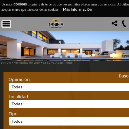
cookies
Usamos
propias y de terceros que nos permiten ofrecer nuestros servicios. Al utiliz
Más información
aceptas el uso que hacemos de las cookies.
::
Inicio
>
Viviendas de Lujo
>
La Selva Apartments
Busc
Operación:
Localidad:
Tipo: