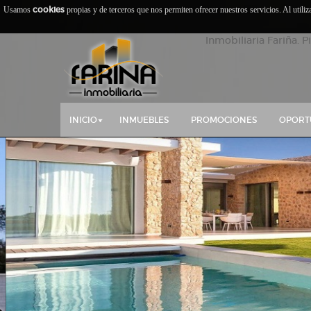
cookies
Usamos
propias y de terceros que nos permiten ofrecer nuestros servicios. Al utili
Inmobiliaria Fariña. P
INICIO
INMUEBLES
PROMOCIONES
OPORT