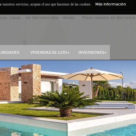
Más información
zar nuestros servicios, aceptas el uso que hacemos de las cookies.
isos, casas ... en Bertamiráns - Ames Pisos nuevos en Bertamirá
UNIDADES
VIVIENDAS DE LUJO
INVERSIONES