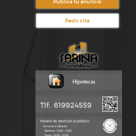
Publica tu anuncio
Pedir cita
Tlf: 619924559
Horario de atención al público:
De lunes a Sábado
Mañana: 10:00 - 14:00
Tarde: 16:00 - 20:30