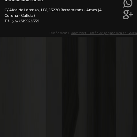
C/ Alcalde Lorenzo, 1 BJ, 15220 Bertamiráns - Ames (A
Coruña - Galicia)
Tlf:
619924559
(+34)
Diseño web:->
kantaronet - Diseño de páginas web en Galicia