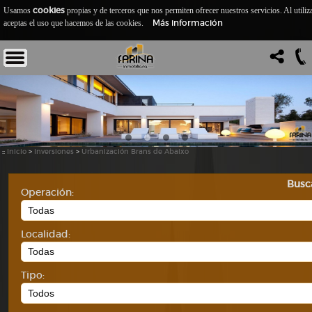
cookies
Usamos
propias y de terceros que nos permiten ofrecer nuestros servicios. Al utiliz
Más información
aceptas el uso que hacemos de las cookies.
::
Inicio
>
Inversiones
>
Urbanización Brans de Abaixo
Busc
Operación:
Localidad:
Tipo: