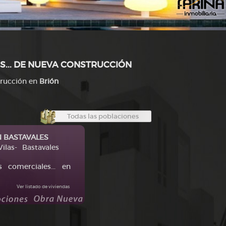
S... DE NUEVA CONSTRUCCIÓN
trucción en
Brión
Todas las poblaciones
 BASTAVALES
 Vilas- Bastavales
es comerciales... en
Ver listado de viviendas