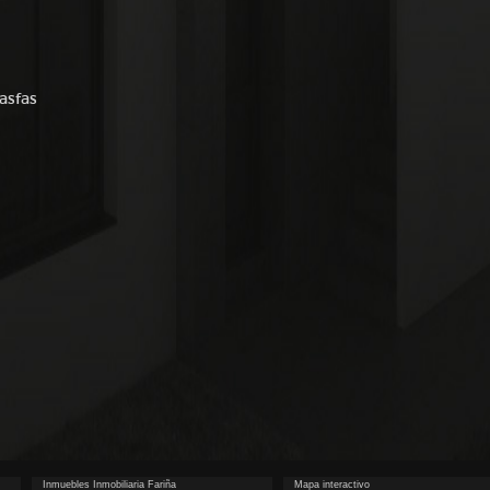
fasfas
Inmuebles Inmobiliaria Fariña
Mapa interactivo