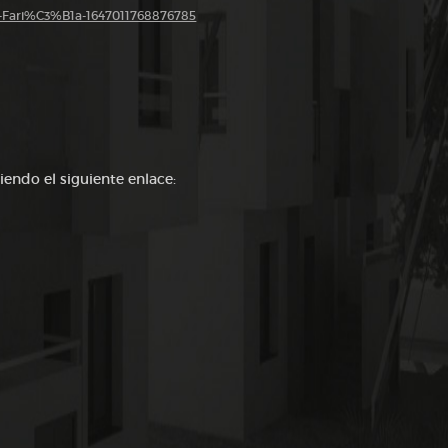
a-Fari%C3%B1a-1647011768876785
iendo el siguiente enlace: