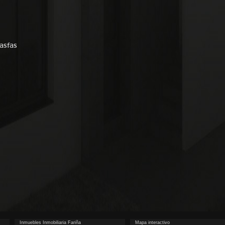
fasfas
Inmuebles Inmobiliaria Fariña
Mapa interactivo