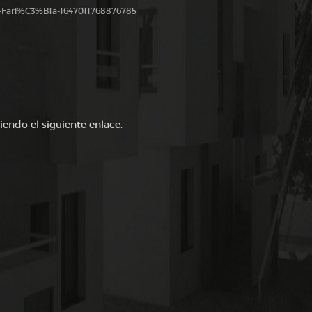
a-Fari%C3%B1a-1647011768876785
iendo el siguiente enlace: