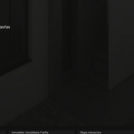
fasfas
Inmuebles Inmobiliaria Fariña
Mapa interactivo