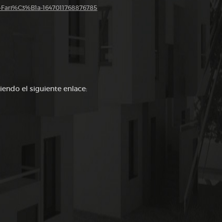
a-Fari%C3%B1a-1647011768876785
iendo el siguiente enlace: